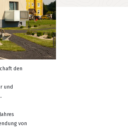
schaft den
er und
.
Jahres
wendung von