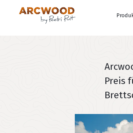
Arcwood
Pä
Produ
Liigu
sisusse
Arcwo
Preis 
Bretts