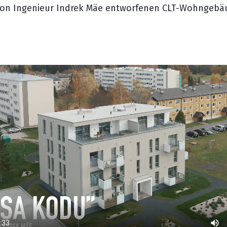
von Ingenieur Indrek Mäe entworfenen CLT-Wohngeb
Ruf uns an
Senden Sie uns eine E-Mail