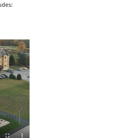
äudes: