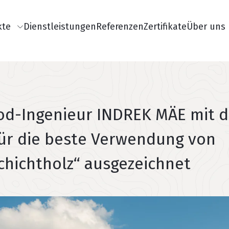
isemenüü
kte
Dienstleistungen
Referenzen
Zertifikate
Über uns
od-Ingenieur INDREK MÄE mit 
für die beste Verwendung von
chichtholz“ ausgezeichnet