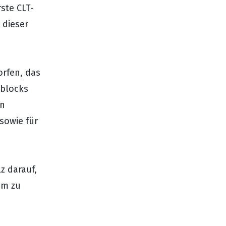
ste CLT-
 dieser
rfen, das
nblocks
en
sowie für
lz darauf,
am zu