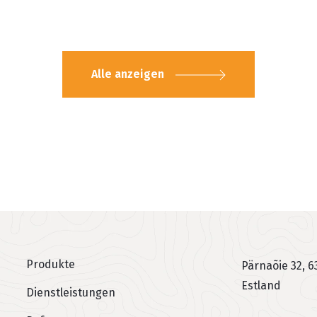
Alle anzeigen
Produkte
Jaluse menüü
Pärnaõie 32, 6
Estland
Dienstleistungen