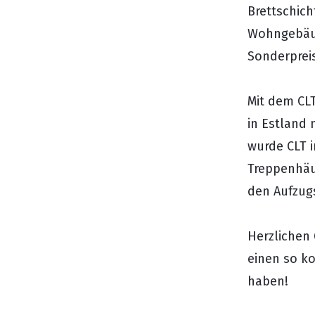
Brettschich
Wohngebäud
Sonderprei
Mit dem CL
in Estland
wurde CLT 
Treppenhäu
den Aufzug
Herzlichen
einen so k
haben!