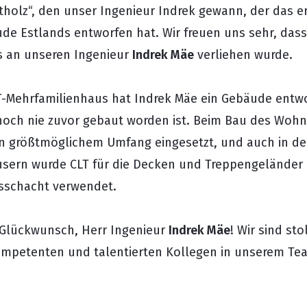
tholz“, den unser Ingenieur Indrek gewann, der das er
e Estlands entworfen hat. Wir freuen uns sehr, dass
s an unseren Ingenieur
Indrek Mäe
verliehen wurde.
T-Mehrfamilienhaus hat Indrek Mäe ein Gebäude entwo
 noch nie zuvor gebaut worden ist. Beim Bau des Woh
in größtmöglichem Umfang eingesetzt, und auch in d
sern wurde CLT für die Decken und Treppengeländer 
sschacht verwendet.
 Glückwunsch, Herr Ingenieur
Indrek Mäe
! Wir sind sto
ompetenten und talentierten Kollegen in unserem Te
Produkte
Dienstleistungen
Referenzen
Zertifikate
Über uns
Kontakt