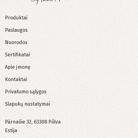
Jaluse menüü
Produktai
Paslaugos
Nuorodos
Sertifikatai
Apie įmonę
Kontaktai
Privatumo sąlygos
Slapukų nustatymai
Pärnaõie 32, 63308 Põlva
Estija